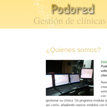
Gestión de clínica
¿Quienes somos?
Inus
Podo
soft
clie
Nues
crea
sent
con 
gestionar su clínica. Un programa modular 
así como, añadiendo nuevos módulos con fu