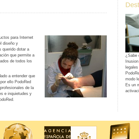
Des
uctos para Internet
l diseño y
s querido dotar a
ación que permite a
¿Sabe 
rados de todos los
Inusio
legales
PodoRe
dado a entender que
modo le
 por ello PodoRed
Es un m
profesionales de la
activac
s e inquietudes y
PodoRed.