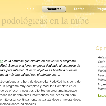
Inicio
Nosotros
Tarifas
Pregu
s podológicas en la nube
Opin
Antes
es la empresa que explota en exclusiva el programa
ion
Creía
Red. Somos una joven empresa dedicada al desarrollo de
insul
ware para Internet. Nuestro objetivo es brindar a nuestros
PodoR
ntes la máxima calidad con el mínimo coste.
fresc
infini
tro enfoque a la hora de desarrollar PodoRed ha sido la de
Impre
r un programa muy completo y modular. Completo en el
histo
ido de ofrecer a nuestros clientes un programa integrado
todas las herramientas informáticas que necesitan para
Laur
permite estar continuamente actualizándose y mejorándose,
ncionalidades adicionales.